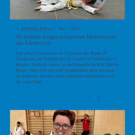
Abteilung Judo
at
Juni 7, 2026
ID-Judokas bringen kompletten Medaillensatz
aus Kärnten mit
Fast schon Tradition hat die Teilnahme der Rotter ID
Judokas aus der Stiftung Attl am Turnier in Feldkirchen in
Kärnten. Auch der Termin in den Pfingstferien hielt Sabrina
Bargel, Maxi Ertl und Josef Staudhammer nicht davon ab –
sie belohnten sich mit einem kompletten Medaillensatz für
die weite Fahrt.
0
Read more