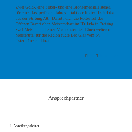
Zwei Gold-, eine Silber- und eine Bronzemedaille stehen
für einen fast perfekten Jahresauftakt der Rotter ID-Judokas
aus der Stiftung Attl. Damit holen die Rotter auf der
Offenen Bayerischen Meisterschaft im ID-Judo in Freising
zwei Meister- und einen Vizemeistertitel. Einen weiteren
Meistertitel für die Region fügte Leo Glas vom SV
Ostermünchen hinzu.
0
Read more
Ansprechpartner
1. Abteilungsleiter