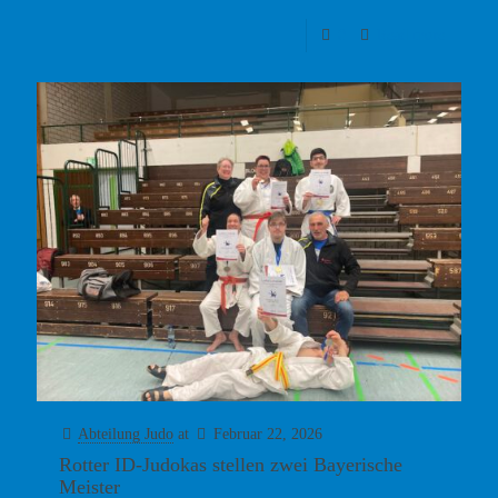
0
Read more
Abteilung Judo
at
Februar 22, 2026
Rotter ID-Judokas stellen zwei Bayerische
Meister