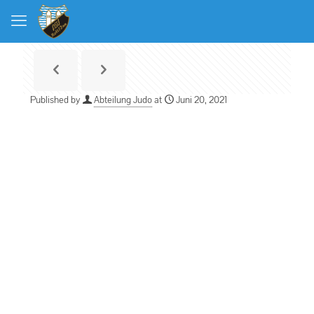
Published by
Abteilung Judo
at
Juni 20, 2021
Liebe Sportlerinnen,
liebe Sportler,
wir haben nun endlich die lange Zwangspause hinter uns und
können uns ab 15.06.2021 wieder zu unseren Training treffen.
Unsere Zeiten für den Start:
6 bis 12 Jahre: Di., 17:15 – 18:30 Uhr