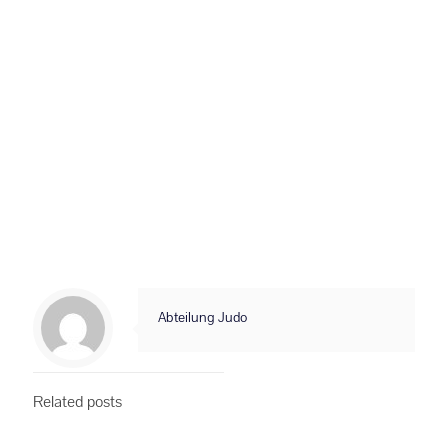
Anliegen pünktlich zu kommen und den Smalltalk am Schluss auf
außerhalb der Halle zu legen. Anbei das aktuelle Hygienekonzept.
Solltet ihr noch Fragen haben, dann meldet euch bitte.
Mit besten Grüßen und Vorfreude
Eure Vorstandschaft
Abteilung Judo
Related posts