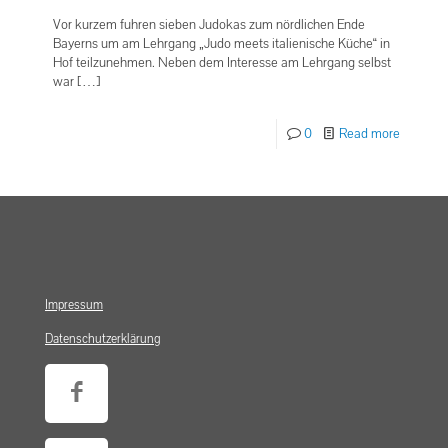
Vor kurzem fuhren sieben Judokas zum nördlichen Ende
Bayerns um am Lehrgang „Judo meets italienische Küche“ in
Hof teilzunehmen. Neben dem Interesse am Lehrgang selbst
war
[…]
0
Read more
Impressum
Datenschutzerklärung